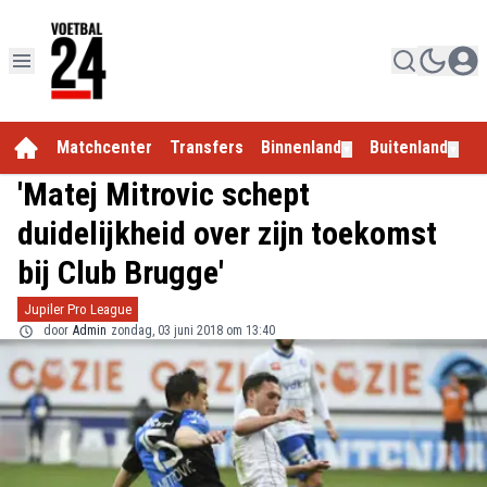
Matchcenter
Transfers
Binnenland
Buitenland
E
▼
▼
'Matej Mitrovic schept
duidelijkheid over zijn toekomst
bij Club Brugge'
Jupiler Pro League
door
Admin
zondag, 03 juni 2018 om 13:40