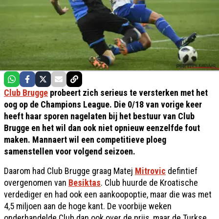
Club Brugge
probeert zich serieus te versterken met het
oog op de Champions League. Die 0/18 van vorige keer
heeft haar sporen nagelaten bij het bestuur van Club
Brugge en het wil dan ook niet opnieuw eenzelfde fout
maken. Mannaert wil een competitieve ploeg
samenstellen voor volgend seizoen.
Daarom had Club Brugge graag Matej
Mitrovic
defintief
overgenomen van
Besiktas
. Club huurde de Kroatische
verdediger en had ook een aankoopoptie, maar die was met
4,5 miljoen aan de hoge kant. De voorbije weken
onderhandelde Club dan ook over de prijs, maar de Turkse