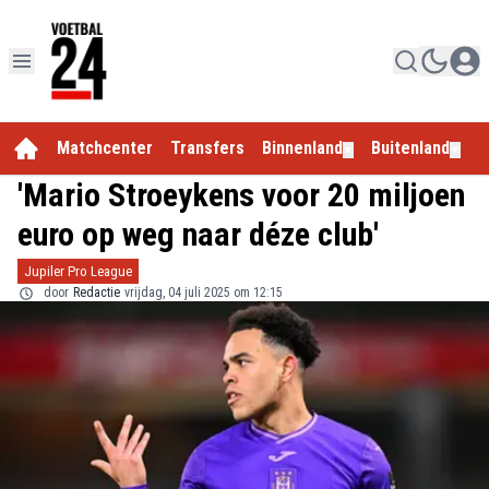
Matchcenter
Transfers
Binnenland
Buitenland
E
▼
▼
'Mario Stroeykens voor 20 miljoen
euro op weg naar déze club'
Jupiler Pro League
door
Redactie
vrijdag, 04 juli 2025 om 12:15