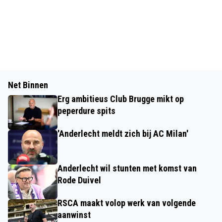
Net Binnen
Erg ambitieus Club Brugge mikt op
peperdure spits
'Anderlecht meldt zich bij AC Milan'
Anderlecht wil stunten met komst van
Rode Duivel
RSCA maakt volop werk van volgende
aanwinst