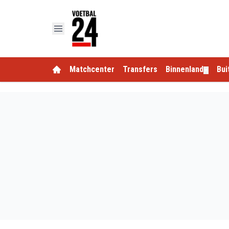
Matchcenter
Transfers
Binnenland
Bui
▼