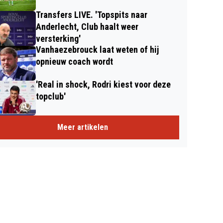
Transfers LIVE. 'Topspits naar
Anderlecht, Club haalt weer
versterking'
Vanhaezebrouck laat weten of hij
opnieuw coach wordt
'Real in shock, Rodri kiest voor deze
topclub'
Meer artikelen