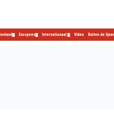
tenland
Europees
Internationaal
Video
Buiten de lijne
▼
▼
▼