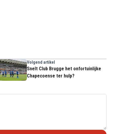
Volgend artikel
Snelt Club Brugge het onfortuinlijke
Chapecoense ter hulp?