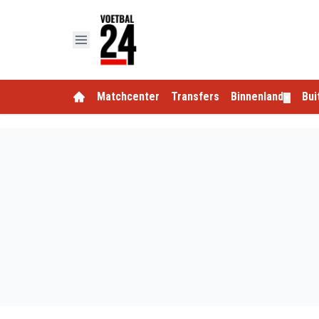
Matchcenter
Transfers
Binnenland
Bui
▼