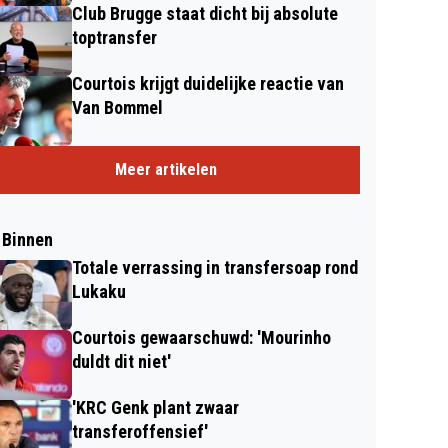
Club Brugge staat dicht bij absolute
toptransfer
Courtois krijgt duidelijke reactie van
Van Bommel
Meer artikelen
 Binnen
Totale verrassing in transfersoap rond
Lukaku
Courtois gewaarschuwd: 'Mourinho
duldt dit niet'
'KRC Genk plant zwaar
transferoffensief'