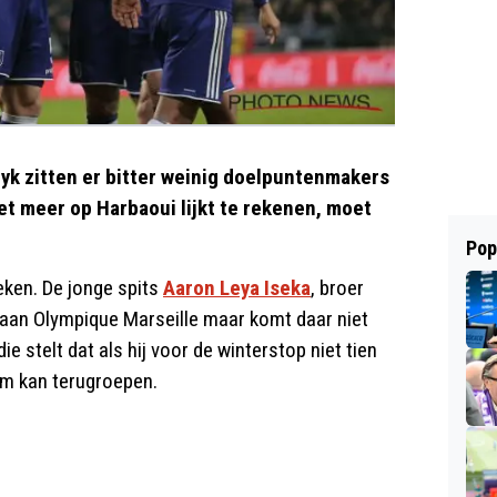
yk zitten er bitter weinig doelpuntenmakers
iet meer op Harbaoui lijkt te rekenen, moet
Pop
eken. De jonge spits
Aaron Leya Iseka
, broer
aan Olympique Marseille maar komt daar niet
ie stelt dat als hij voor de winterstop niet tien
em kan terugroepen.