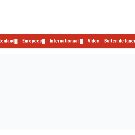
tenland
Europees
Internationaal
Video
Buiten de lijne
▼
▼
▼