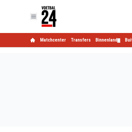
Matchcenter
Transfers
Binnenland
Bui
▼