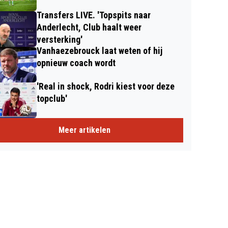
Transfers LIVE. 'Topspits naar
Anderlecht, Club haalt weer
versterking'
Vanhaezebrouck laat weten of hij
opnieuw coach wordt
'Real in shock, Rodri kiest voor deze
topclub'
Meer artikelen