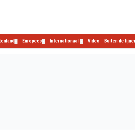
tenland
Europees
Internationaal
Video
Buiten de lijne
▼
▼
▼