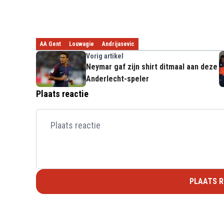
AA Gent
Louwagie
Andrijasevic
Vorig artikel
Neymar gaf zijn shirt ditmaal aan deze
Anderlecht-speler
Plaats reactie
PLAATS R