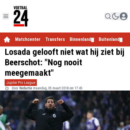
Matchcenter
Transfers
Binnenland
Buitenland
E
▼
▼
Losada gelooft niet wat hij ziet bij
Beerschot: "Nog nooit
meegemaakt"
Jupiler Pro League
door
Redactie
maandag, 05 maart 2018 om 17:45