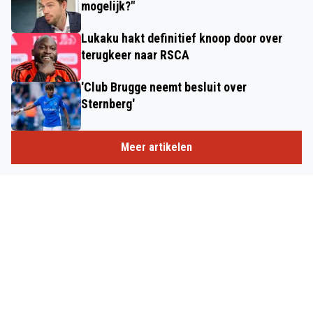
mogelijk?"
Lukaku hakt definitief knoop door over
terugkeer naar RSCA
'Club Brugge neemt besluit over
Sternberg'
Meer artikelen