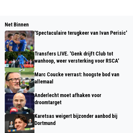
Net Binnen
'Spectaculaire terugkeer van Ivan Perisic'
Transfers LIVE. 'Genk drijft Club tot
wanhoop, weer versterking voor RSCA'
Marc Coucke verrast: hoogste bod van
allemaal
Anderlecht moet afhaken voor
droomtarget
Karetsas weigert bijzonder aanbod bij
Dortmund