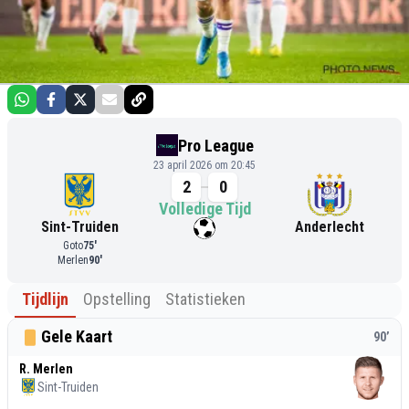
Pro League
23 april 2026 om 20:45
2
0
Volledige Tijd
Sint-Truiden
Anderlecht
Goto
75
'
Merlen
90
'
Tijdlijn
Opstelling
Statistieken
Gele Kaart
90
’
R. Merlen
Sint-Truiden