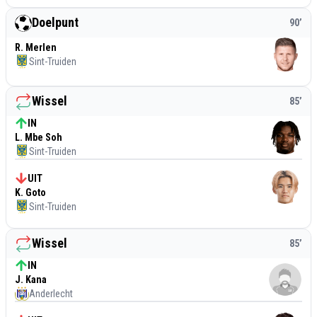
Doelpunt
90
’
R. Merlen
Sint-Truiden
Wissel
85
’
IN
L. Mbe Soh
Sint-Truiden
UIT
K. Goto
Sint-Truiden
Wissel
85
’
IN
J. Kana
Anderlecht