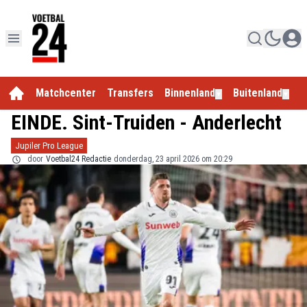
Matchcenter
Transfers
Binnenland
Buitenland
E
▼
▼
EINDE. Sint-Truiden - Anderlecht
Jupiler Pro League
door
Voetbal24 Redactie
donderdag, 23 april 2026 om 20:29