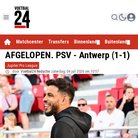
Matchcenter
Transfers
Binnenland
Buitenland
E
▼
▼
AFGELOPEN. PSV - Antwerp (1-1)
Jupiler Pro League
door
Voetbal24 Redactie
zaterdag, 04 juli 2026 om 10:57