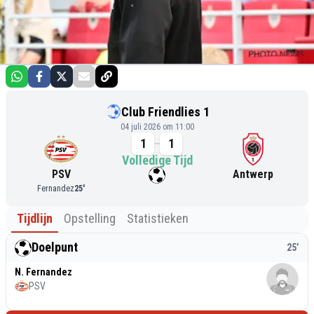
Club Friendlies 1
04 juli 2026 om 11:00
1
1
Volledige Tijd
PSV
Antwerp
Fernandez
25
'
Tijdlijn
Opstelling
Statistieken
Doelpunt
25
’
N. Fernandez
PSV