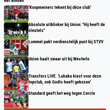
Net Binnen
'Koopmeiners tekent bij déze club'
Absolute uitblinker bij Union: "Hij heeft de
sleutels"
Lommel pakt verdienstelijk punt bij STVV
Union haalt zwaar uit bij Westerlo
Transfers LIVE. 'Lukaku kiest voor deze
topclub, ook Godts heeft gekozen'
Standard geeft het weg tegen Cercle