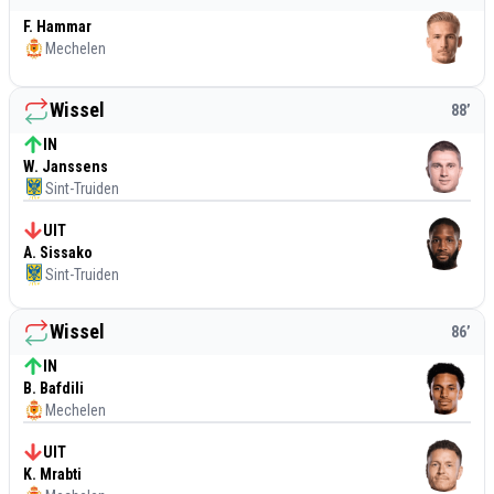
F. Hammar
Mechelen
Wissel
88
’
IN
W. Janssens
Sint-Truiden
UIT
A. Sissako
Sint-Truiden
Wissel
86
’
IN
B. Bafdili
Mechelen
UIT
K. Mrabti