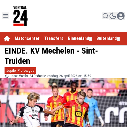
Matchcenter
Transfers
Binnenland
Buitenland
E
▼
▼
EINDE. KV Mechelen - Sint-
Truiden
Jupiler Pro League
door
Voetbal24 Redactie
zondag, 26 april 2026 om 15:59