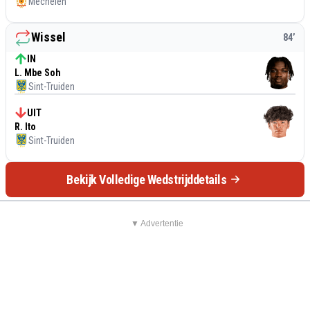
Mechelen
Wissel
84
’
IN
L. Mbe Soh
Sint-Truiden
UIT
R. Ito
Sint-Truiden
Bekijk Volledige Wedstrijddetails
▼ Advertentie