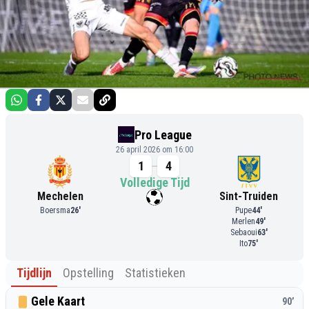
Pro League
26 april 2026 om 16:00
1
4
Volledige Tijd
Mechelen
Sint-Truiden
Boersma
26
'
Pupe
44
'
Merlen
49
'
Sebaoui
63
'
Ito
75
'
Tijdlijn
Opstelling
Statistieken
Gele Kaart
90
’