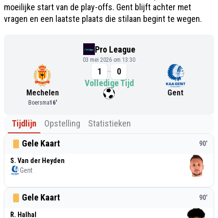
moeilijke start van de play-offs. Gent blijft achter met
vragen en een laatste plaats die stilaan begint te wegen.
Pro League
03 mei 2026 om 13:30
1
0
Volledige Tijd
Mechelen
Gent
Boersma
16
'
Tijdlijn
Opstelling
Statistieken
Gele Kaart
90
’
S. Van der Heyden
Gent
Gele Kaart
90
’
R. Halhal