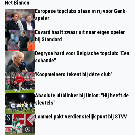
Net Binnen
Europese topclubs staan in rij voor Genk-
speler
Euvard haalt zwaar uit naar eigen speler
bij Standard
Degryse hard voor Belgische topclub: "Een
schande"
'Koopmeiners tekent bij déze club'
Absolute uitblinker bij Union: "Hij heeft de
sleutels"
Lommel pakt verdienstelijk punt bij STVV