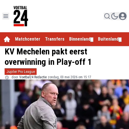
Matchcenter
Transfers
Binnenland
Buitenland
E
▼
▼
KV Mechelen pakt eerst
overwinning in Play-off 1
Jupiler Pro League
door
Voetbal24 Redactie
zondag, 03 mei 2026 om 15:17