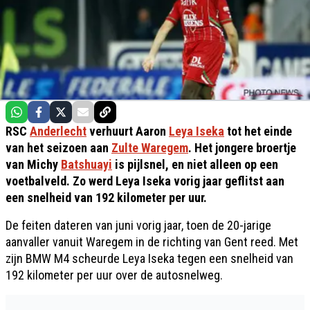
RSC
Anderlecht
verhuurt Aaron
Leya Iseka
tot het einde
van het seizoen aan
Zulte Waregem
. Het jongere broertje
van Michy
Batshuayi
is pijlsnel, en niet alleen op een
voetbalveld. Zo werd Leya Iseka vorig jaar geflitst aan
een snelheid van 192 kilometer per uur.
De feiten dateren van juni vorig jaar, toen de 20-jarige
aanvaller vanuit Waregem in de richting van Gent reed. Met
zijn BMW M4 scheurde Leya Iseka tegen een snelheid van
192 kilometer per uur over de autosnelweg.