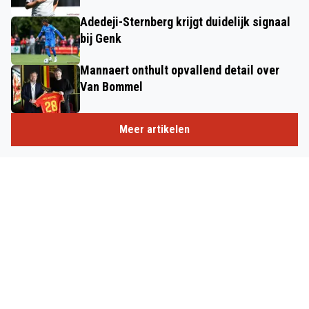
Adedeji-Sternberg krijgt duidelijk signaal
bij Genk
Mannaert onthult opvallend detail over
Van Bommel
Meer artikelen