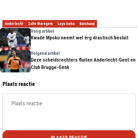
Anderlecht
Zulte Waregem
Leya Iseka
Batshuayi
Vorig artikel
Kwade Mpoku neemt wel érg drastisch besluit
Volgend artikel
Deze scheidsrechters fluiten Anderlecht-Gent en
Club Brugge-Genk
Plaats reactie
PLAATS REACTIE