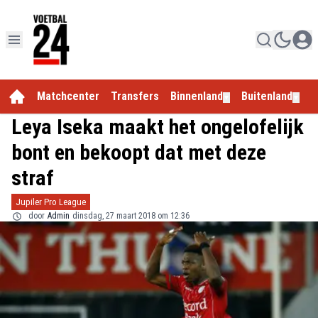
Matchcenter
Transfers
Binnenland
Buitenland
E
▼
▼
Leya Iseka maakt het ongelofelijk
bont en bekoopt dat met deze
straf
Jupiler Pro League
door
Admin
dinsdag, 27 maart 2018 om 12:36