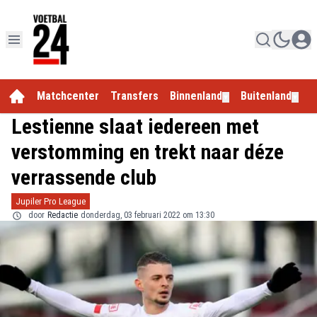
Matchcenter
Transfers
Binnenland
Buitenland
E
▼
▼
Lestienne slaat iedereen met
verstomming en trekt naar déze
verrassende club
Jupiler Pro League
door
Redactie
donderdag, 03 februari 2022 om 13:30