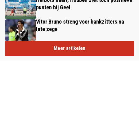
punten bij Geel
Vitor Bruno streng voor bankzitters na
late zege
Meer artikelen