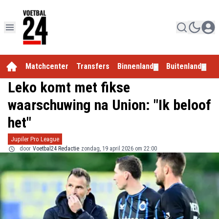
Matchcenter
Transfers
Binnenland
Buitenland
E
▼
▼
Leko komt met fikse
waarschuwing na Union: "Ik beloof
het"
Jupiler Pro League
door
Voetbal24 Redactie
zondag, 19 april 2026 om 22:00