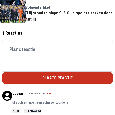
Volgend artikel
"Hij stond te slapen": 3 Club-spelers zakken door
het ijs
1 Reacties
PLAATS REACTIE
cocco
20 april 2026 om 5:39
+
59
Misschien moet een schrijver worden?
0
+
Antwoord