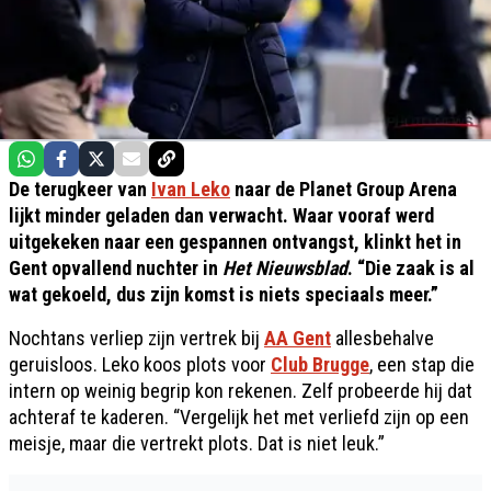
De terugkeer van
Ivan Leko
naar de Planet Group Arena
lijkt minder geladen dan verwacht. Waar vooraf werd
uitgekeken naar een gespannen ontvangst, klinkt het in
Gent opvallend nuchter in
Het Nieuwsblad
. “Die zaak is al
wat gekoeld, dus zijn komst is niets speciaals meer.”
Nochtans verliep zijn vertrek bij
AA Gent
allesbehalve
geruisloos. Leko koos plots voor
Club Brugge
, een stap die
intern op weinig begrip kon rekenen. Zelf probeerde hij dat
achteraf te kaderen. “Vergelijk het met verliefd zijn op een
meisje, maar die vertrekt plots. Dat is niet leuk.”