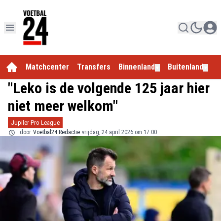
Matchcenter
Transfers
Binnenland
Buitenland
E
▼
▼
"Leko is de volgende 125 jaar hier
niet meer welkom"
Jupiler Pro League
door
Voetbal24 Redactie
vrijdag, 24 april 2026 om 17:00