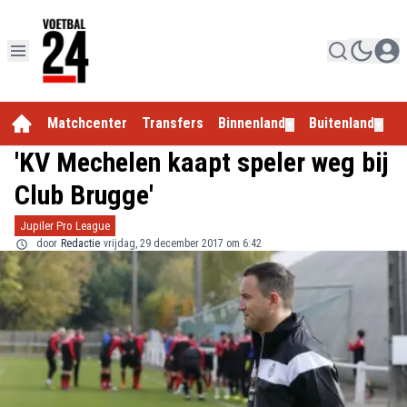
Matchcenter
Transfers
Binnenland
Buitenland
E
▼
▼
'KV Mechelen kaapt speler weg bij
Club Brugge'
Jupiler Pro League
door
Redactie
vrijdag, 29 december 2017 om 6:42