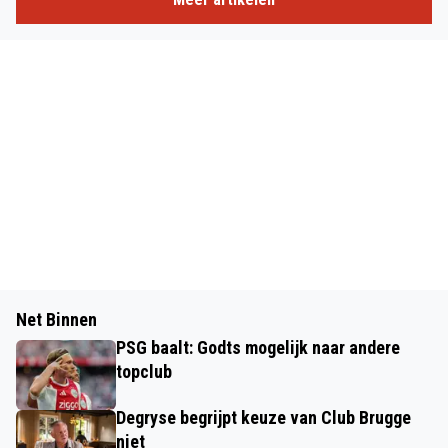
Net Binnen
PSG baalt: Godts mogelijk naar andere
topclub
Degryse begrijpt keuze van Club Brugge
niet