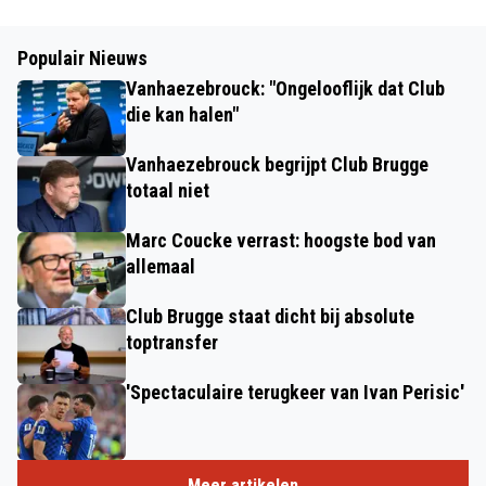
Populair Nieuws
Vanhaezebrouck: "Ongelooflijk dat Club
die kan halen"
Vanhaezebrouck begrijpt Club Brugge
totaal niet
Marc Coucke verrast: hoogste bod van
allemaal
Club Brugge staat dicht bij absolute
toptransfer
'Spectaculaire terugkeer van Ivan Perisic'
Meer artikelen