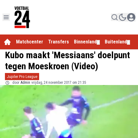
Matchcenter
Transfers
Binnenland
Buitenland
E
▼
▼
Kubo maakt 'Messiaans' doelpunt
tegen Moeskroen (Video)
Jupiler Pro League
door
Admin
vrijdag, 24 november 2017 om 21:35