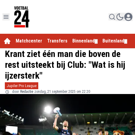
Matchcenter
Transfers
Binnenland
Buitenland
E
▼
▼
Krant ziet één man die boven de
rest uitsteekt bij Club: "Wat is hij
ijzersterk"
Jupiler Pro League
door
Redactie
zondag, 21 september 2025 om 22:20