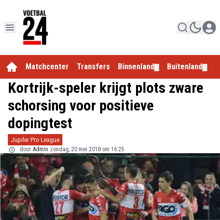
Matchcenter
Transfers
Binnenland
Buitenland
E
▼
▼
Kortrijk-speler krijgt plots zware
schorsing voor positieve
dopingtest
Jupiler Pro League
door
Admin
zondag, 20 mei 2018 om 16:25