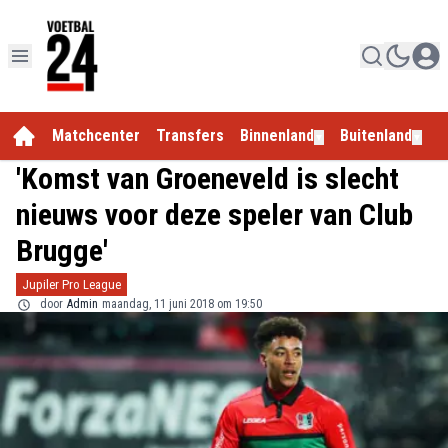
Matchcenter
Transfers
Binnenland
Buitenland
E
▼
▼
'Komst van Groeneveld is slecht
nieuws voor deze speler van Club
Brugge'
Jupiler Pro League
door
Admin
maandag, 11 juni 2018 om 19:50