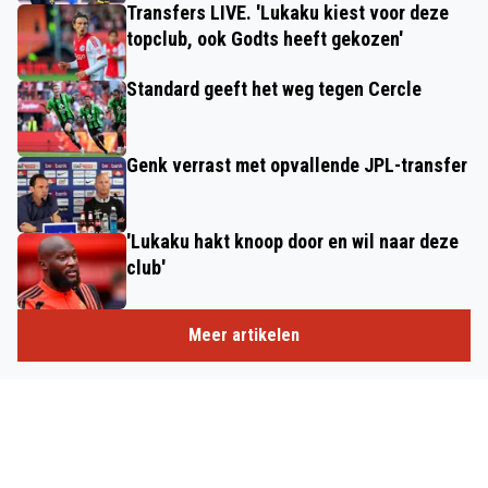
Transfers LIVE. 'Lukaku kiest voor deze
topclub, ook Godts heeft gekozen'
Standard geeft het weg tegen Cercle
Genk verrast met opvallende JPL-transfer
'Lukaku hakt knoop door en wil naar deze
club'
Meer artikelen