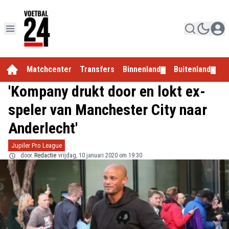
Matchcenter
Transfers
Binnenland
Buitenland
E
▼
▼
'Kompany drukt door en lokt ex-
speler van Manchester City naar
Anderlecht'
Jupiler Pro League
door
Redactie
vrijdag, 10 januari 2020 om 19:30