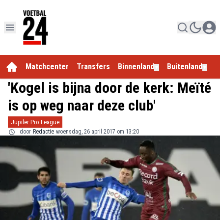
Matchcenter
Transfers
Binnenland
Buitenland
E
▼
▼
'Kogel is bijna door de kerk: Meïté
is op weg naar deze club'
Jupiler Pro League
door
Redactie
woensdag, 26 april 2017 om 13:20