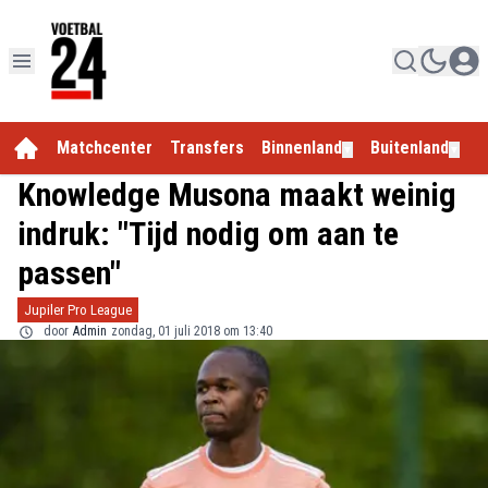
Matchcenter
Transfers
Binnenland
Buitenland
E
▼
▼
Knowledge Musona maakt weinig
indruk: "Tijd nodig om aan te
passen"
Jupiler Pro League
door
Admin
zondag, 01 juli 2018 om 13:40