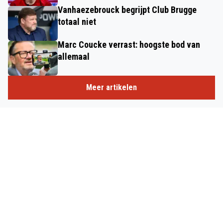
Vanhaezebrouck begrijpt Club Brugge
totaal niet
Marc Coucke verrast: hoogste bod van
allemaal
Meer artikelen