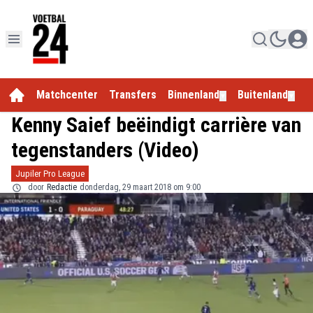
Matchcenter
Transfers
Binnenland
Buitenland
E
▼
▼
Kenny Saief beëindigt carrière van
tegenstanders (Video)
Jupiler Pro League
door
Redactie
donderdag, 29 maart 2018 om 9:00