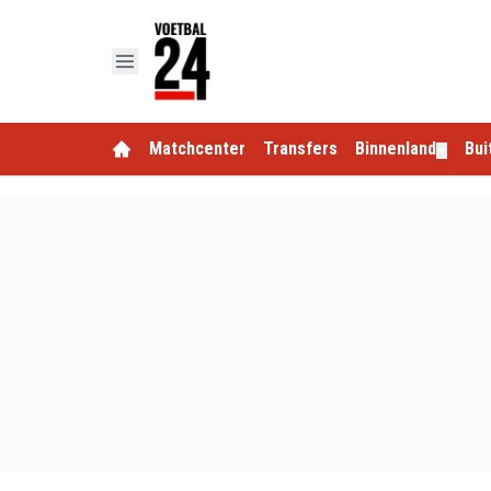
Matchcenter
Transfers
Binnenland
Bui
▼