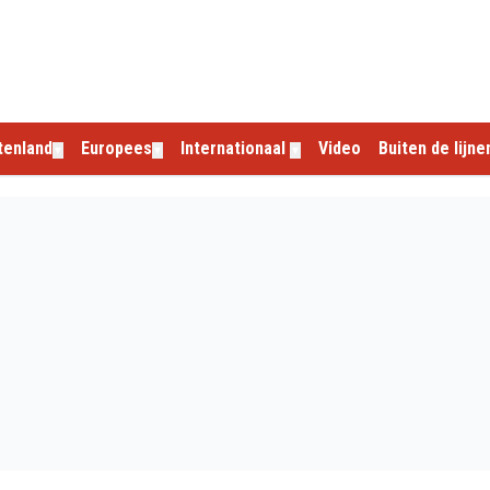
tenland
Europees
Internationaal
Video
Buiten de lijne
▼
▼
▼