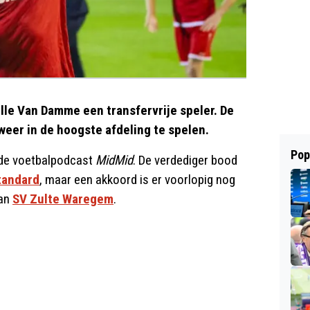
lle Van Damme een transfervrije speler. De
eer in de hoogste afdeling te spelen.
Pop
 de voetbalpodcast
MidMid
. De verdediger bood
tandard
, maar een akkoord is er voorlopig nog
van
SV Zulte Waregem
.