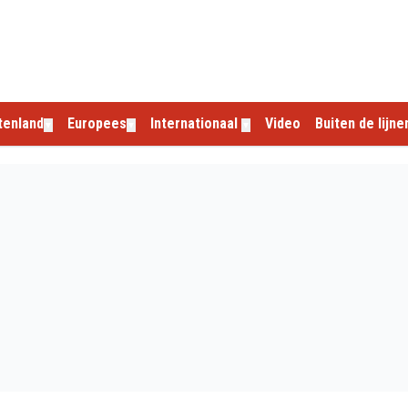
tenland
Europees
Internationaal
Video
Buiten de lijne
▼
▼
▼