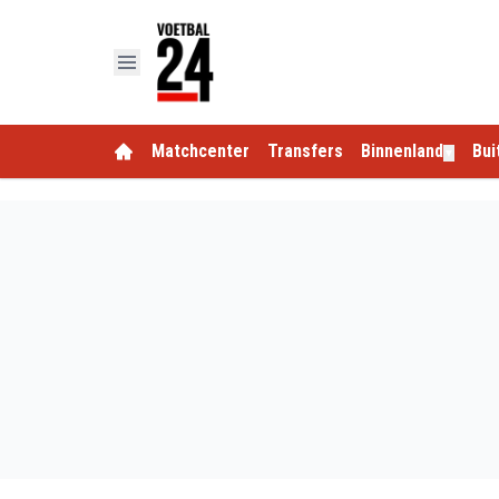
Matchcenter
Transfers
Binnenland
Bui
▼