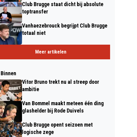
Club Brugge staat dicht bij absolute
toptransfer
Vanhaezebrouck begrijpt Club Brugge
totaal niet
Meer artikelen
 Binnen
Vitor Bruno trekt nu al streep door
ambitie
Van Bommel maakt meteen één ding
glashelder bij Rode Duivels
Club Brugge opent seizoen met
logische zege