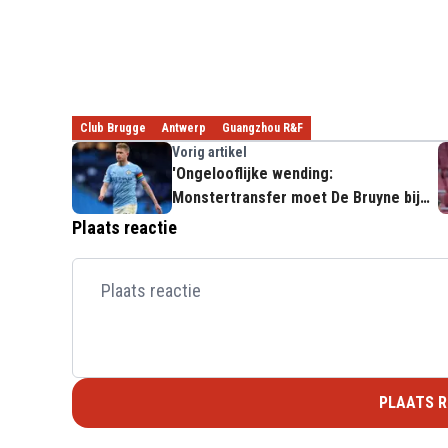
Club Brugge
Antwerp
Guangzhou R&F
Vorig artikel
'Ongelooflijke wending:
Monstertransfer moet De Bruyne bij
Man City houden'
Plaats reactie
PLAATS R