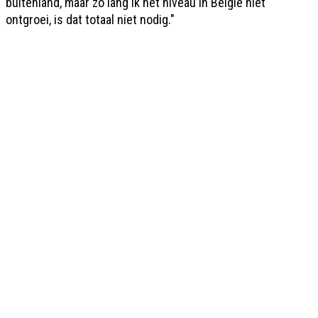
buitenland, maar zo lang ik het niveau in België niet
ontgroei, is dat totaal niet nodig."