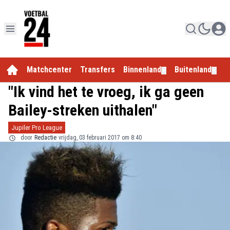
Matchcenter
Transfers
Binnenland
Buitenland
E
▼
▼
"Ik vind het te vroeg, ik ga geen
Bailey-streken uithalen"
Jupiler Pro League
door
Redactie
vrijdag, 03 februari 2017 om 8:40