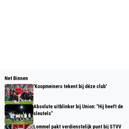
Net Binnen
'Koopmeiners tekent bij déze club'
Absolute uitblinker bij Union: "Hij heeft de
sleutels"
Lommel pakt verdienstelijk punt bij STVV