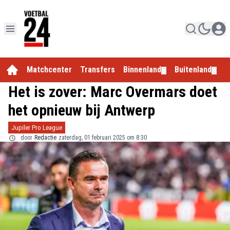
Matchcenter
Transfers
Binnenland
Buitenland
E
▼
▼
Het is zover: Marc Overmars doet
het opnieuw bij Antwerp
Jupiler Pro League
door
Redactie
zaterdag, 01 februari 2025 om 8:30