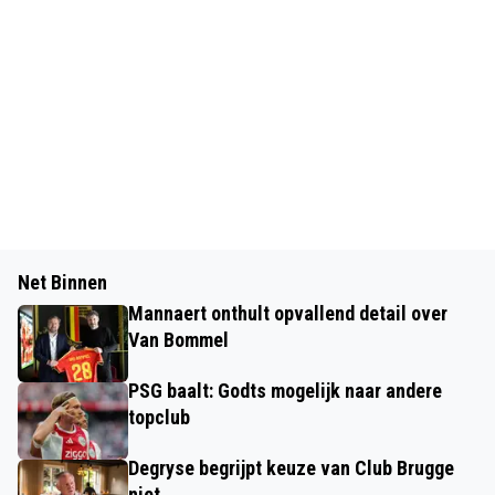
Net Binnen
Mannaert onthult opvallend detail over
Van Bommel
PSG baalt: Godts mogelijk naar andere
topclub
Degryse begrijpt keuze van Club Brugge
niet