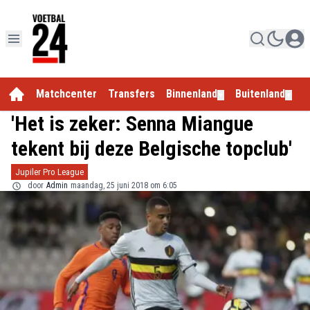
Matchcenter
Transfers
Binnenland
Buitenland
E
▼
▼
'Het is zeker: Senna Miangue
tekent bij deze Belgische topclub'
Jupiler Pro League
door
Admin
maandag, 25 juni 2018 om 6:05