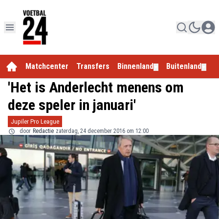
Matchcenter
Transfers
Binnenland
Buitenland
E
▼
▼
'Het is Anderlecht menens om
deze speler in januari'
Jupiler Pro League
door
Redactie
zaterdag, 24 december 2016 om 12:00