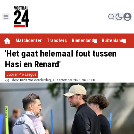
Matchcenter
Transfers
Binnenland
Buitenland
E
▼
▼
'Het gaat helemaal fout tussen
Hasi en Renard'
Jupiler Pro League
door
Redactie
donderdag, 11 september 2025 om 16:00