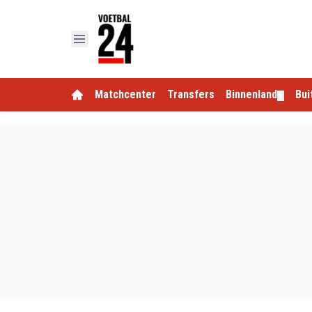
Matchcenter
Transfers
Binnenland
Bui
▼