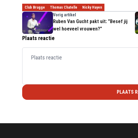
Club Brugge
Thomas Chatelle
Nicky Hayen
Vorig artikel
Ruben Van Gucht pakt uit: "Besef jij
wel hoeveel vrouwen?"
Plaats reactie
PLAATS R