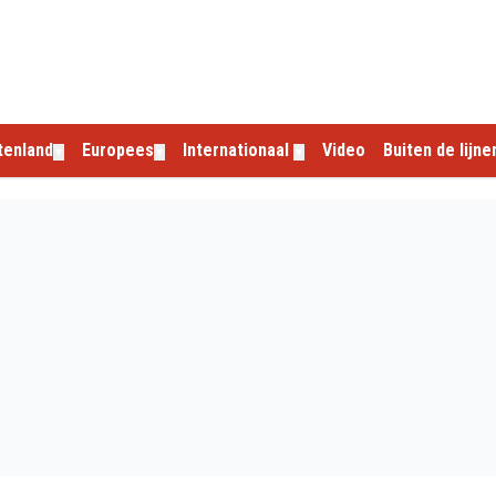
tenland
Europees
Internationaal
Video
Buiten de lijne
▼
▼
▼