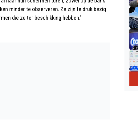
ral naar hun schermen turen, zowel op de bank
ijken minder te observeren. Ze zijn te druk bezig
rmen die ze ter beschikking hebben."