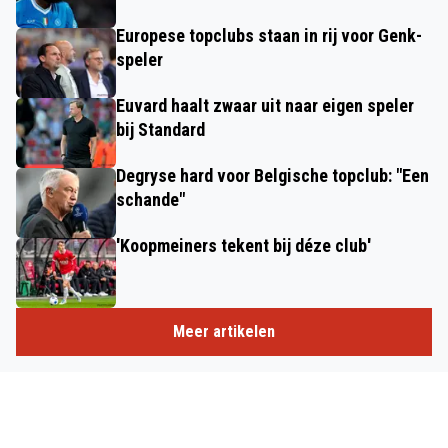
Europese topclubs staan in rij voor Genk-
speler
Euvard haalt zwaar uit naar eigen speler
bij Standard
Degryse hard voor Belgische topclub: "Een
schande"
'Koopmeiners tekent bij déze club'
Meer artikelen