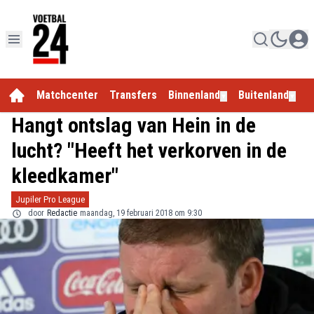
Matchcenter
Transfers
Binnenland
Buitenland
E
▼
▼
Hangt ontslag van Hein in de
lucht? "Heeft het verkorven in de
kleedkamer"
Jupiler Pro League
door
Redactie
maandag, 19 februari 2018 om 9:30