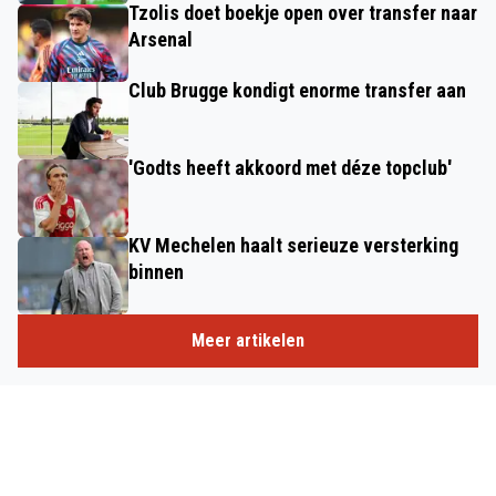
Tzolis doet boekje open over transfer naar
Arsenal
Club Brugge kondigt enorme transfer aan
'Godts heeft akkoord met déze topclub'
KV Mechelen haalt serieuze versterking
binnen
Meer artikelen