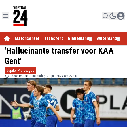
Matchcenter
Transfers
Binnenland
Buitenland
E
▼
▼
'Hallucinante transfer voor KAA
Gent'
Jupiler Pro League
door
Redactie
maandag, 29 juli 2024 om 22:00