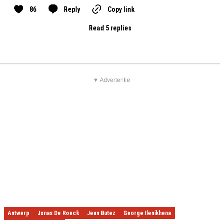
86
Reply
Copy link
Read 5 replies
▼ Advertentie
Antwerp
Jonas De Roeck
Jean Butez
George Ilenikhena