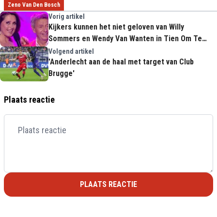
Zeno Van Den Bosch
Vorig artikel
Kijkers kunnen het niet geloven van Willy
Sommers en Wendy Van Wanten in Tien Om Te
Zien: "Zo vals!"
Volgend artikel
'Anderlecht aan de haal met target van Club
Brugge'
Plaats reactie
PLAATS REACTIE