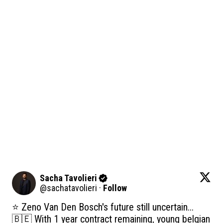
Sacha Tavolieri
@
sachatavolieri
·
Follow
⭐️ Zeno Van Den Bosch's future still uncertain... 

🇧🇪 With 1 year contract remaining, young belgian 