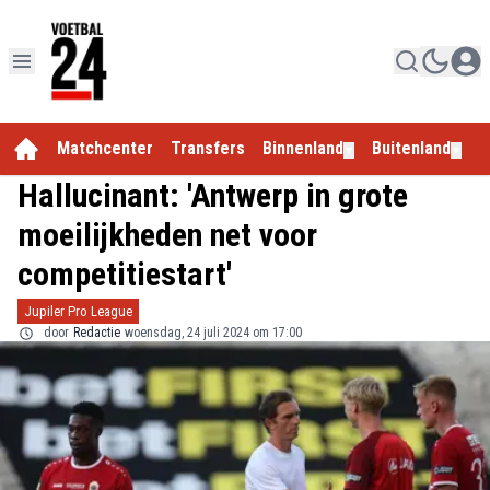
Matchcenter
Transfers
Binnenland
Buitenland
E
▼
▼
Hallucinant: 'Antwerp in grote
moeilijkheden net voor
competitiestart'
Jupiler Pro League
door
Redactie
woensdag, 24 juli 2024 om 17:00