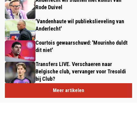
Rode Duivel
'Vandenhaute wil publiekslieveling van
Anderlecht'
Courtois gewaarschuwd: 'Mourinho duldt
dit niet'
Transfers LIVE. Verschaeren naar
Belgische club, vervanger voor Tresoldi
bij Club?
Meer artikelen