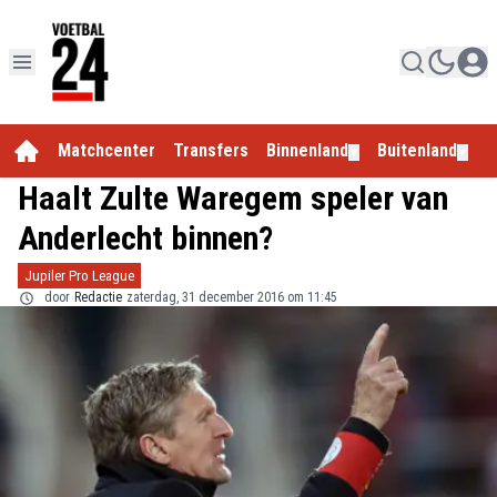
Matchcenter
Transfers
Binnenland
Buitenland
E
▼
▼
Haalt Zulte Waregem speler van
Anderlecht binnen?
Jupiler Pro League
door
Redactie
zaterdag, 31 december 2016 om 11:45