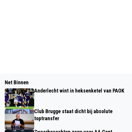
Net Binnen
Anderlecht wint in heksenketel van PAOK
Club Brugge staat dicht bij absolute
toptransfer
Zwaarbevochten zege voor AA Gent