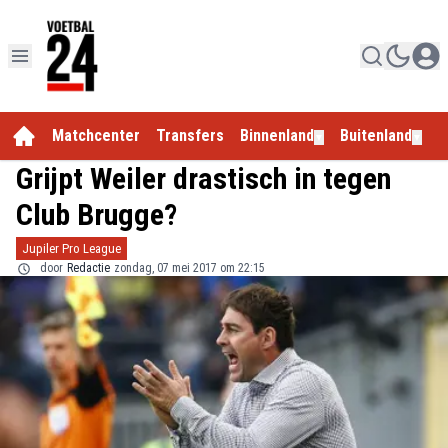
Matchcenter
Transfers
Binnenland
Buitenland
E
▼
▼
Grijpt Weiler drastisch in tegen
Club Brugge?
Jupiler Pro League
door
Redactie
zondag, 07 mei 2017 om 22:15