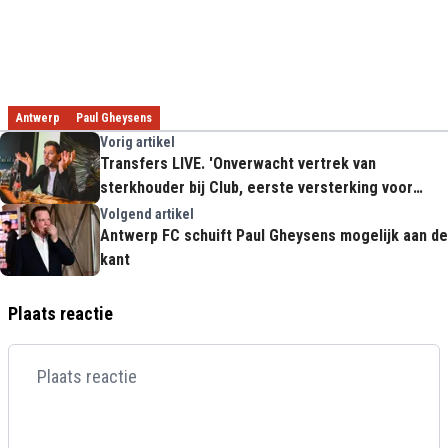
Antwerp
Paul Gheysens
Vorig artikel
Transfers LIVE. 'Onverwacht vertrek van
sterkhouder bij Club, eerste versterking voor
RSCA'
Volgend artikel
Antwerp FC schuift Paul Gheysens mogelijk aan de
kant
Plaats reactie