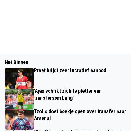
Net Binnen
Praet krijgt zeer lucratief aanbod
'Ajax schrikt zich te pletter van
transfersom Lang'
Tzolis doet boekje open over transfer naar
Arsenal