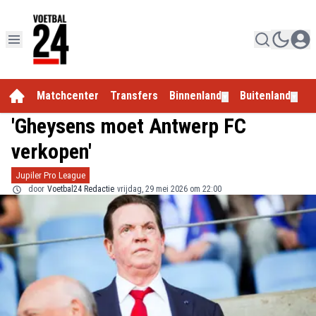
Matchcenter
Transfers
Binnenland
Buitenland
E
▼
▼
'Gheysens moet Antwerp FC
verkopen'
Jupiler Pro League
door
Voetbal24 Redactie
vrijdag, 29 mei 2026 om 22:00