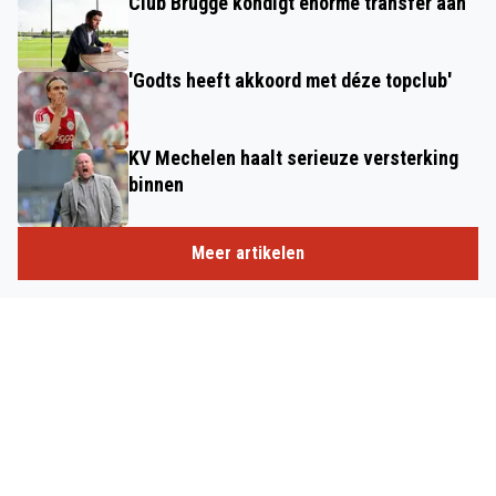
Club Brugge kondigt enorme transfer aan
'Godts heeft akkoord met déze topclub'
KV Mechelen haalt serieuze versterking
binnen
Meer artikelen