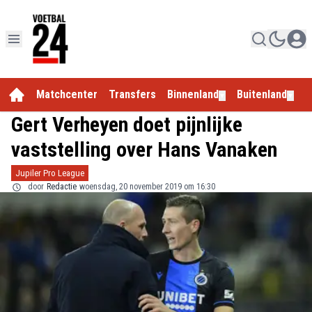
Matchcenter
Transfers
Binnenland
Buitenland
E
▼
▼
Gert Verheyen doet pijnlijke
vaststelling over Hans Vanaken
Jupiler Pro League
door
Redactie
woensdag, 20 november 2019 om 16:30