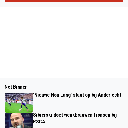
Net Binnen
'Nieuwe Noa Lang' staat op bij Anderlecht
Sibierski doet wenkbrauwen fronsen bij
RSCA