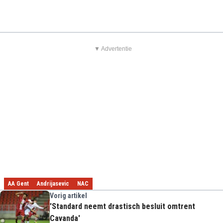
▼ Advertentie
AA Gent
Andrijasevic
NAC
Vorig artikel
'Standard neemt drastisch besluit omtrent
Cavanda'