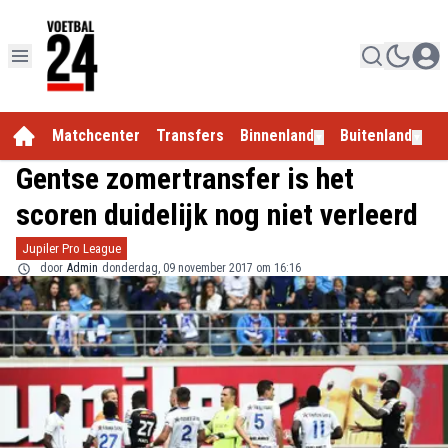
Matchcenter
Transfers
Binnenland
Buitenland
E
▼
▼
Gentse zomertransfer is het
scoren duidelijk nog niet verleerd
Jupiler Pro League
door
Admin
donderdag, 09 november 2017 om 16:16