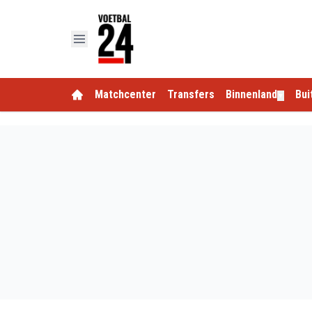
Matchcenter
Transfers
Binnenland
Bui
▼