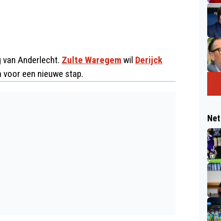
g van Anderlecht.
Zulte Waregem
wil
Derijck
en voor een nieuwe stap.
Net