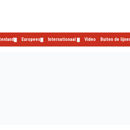
tenland
Europees
Internationaal
Video
Buiten de lijne
▼
▼
▼