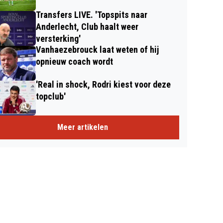
Transfers LIVE. 'Topspits naar
Anderlecht, Club haalt weer
versterking'
Vanhaezebrouck laat weten of hij
opnieuw coach wordt
'Real in shock, Rodri kiest voor deze
topclub'
Meer artikelen