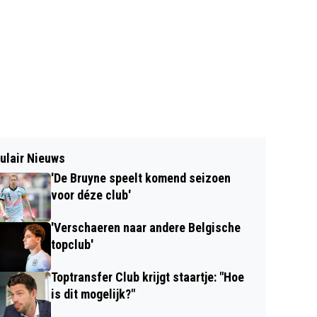
ulair Nieuws
'De Bruyne speelt komend seizoen
voor déze club'
'Verschaeren naar andere Belgische
topclub'
Toptransfer Club krijgt staartje: "Hoe
is dit mogelijk?"