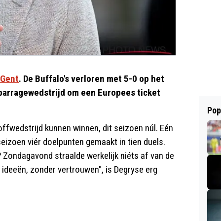
 Gent
. De Buffalo's verloren met 5-0 op het
 barragewedstrijd om een Europees ticket
Pop
ffwedstrijd kunnen winnen, dit seizoen núl. Eén
seizoen viér doelpunten gemaakt in tien duels.
n? Zondagavond straalde werkelijk niéts af van de
r ideeën, zonder vertrouwen", is Degryse erg