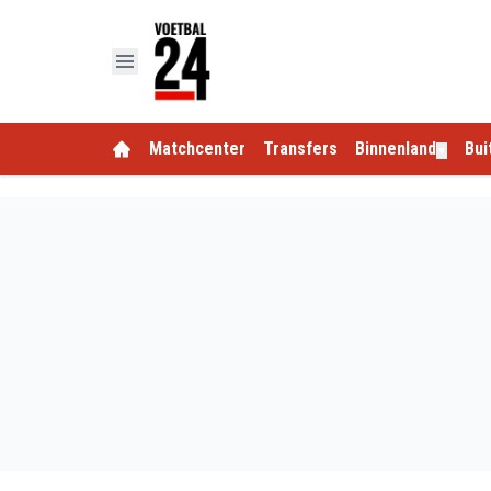
Matchcenter
Transfers
Binnenland
Bui
▼