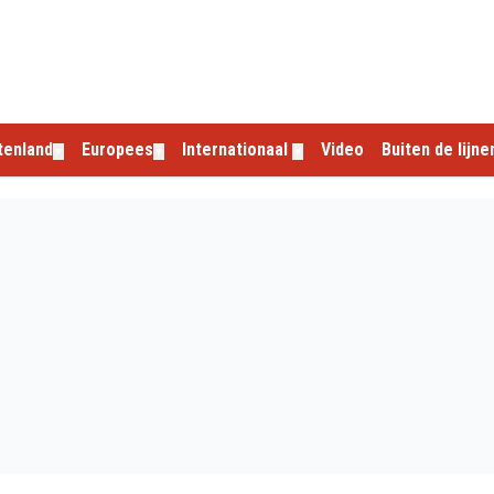
tenland
Europees
Internationaal
Video
Buiten de lijne
▼
▼
▼