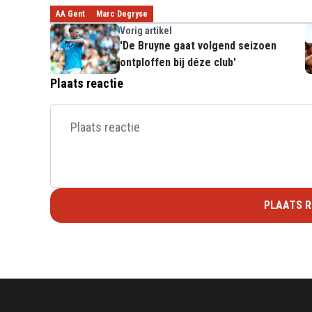
AA Gent
Marc Degryse
Vorig artikel
'De Bruyne gaat volgend seizoen
ontploffen bij déze club'
Plaats reactie
PLAATS R