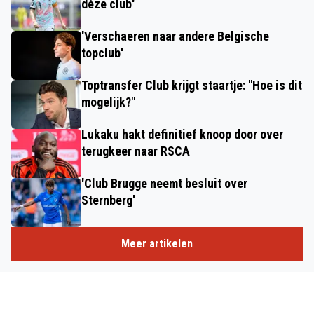
déze club'
'Verschaeren naar andere Belgische
topclub'
Toptransfer Club krijgt staartje: "Hoe is dit
mogelijk?"
Lukaku hakt definitief knoop door over
terugkeer naar RSCA
'Club Brugge neemt besluit over
Sternberg'
Meer artikelen