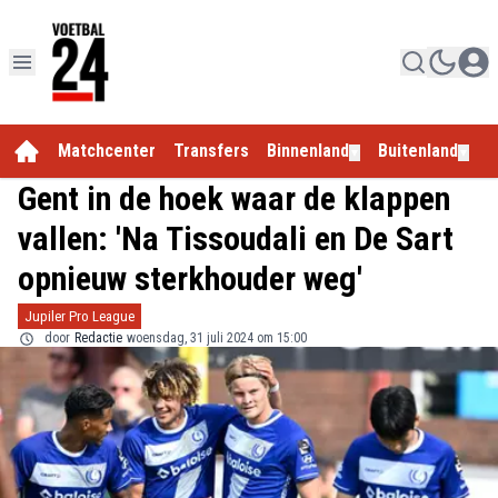
Matchcenter
Transfers
Binnenland
Buitenland
E
▼
▼
Gent in de hoek waar de klappen
vallen: 'Na Tissoudali en De Sart
opnieuw sterkhouder weg'
Jupiler Pro League
door
Redactie
woensdag, 31 juli 2024 om 15:00