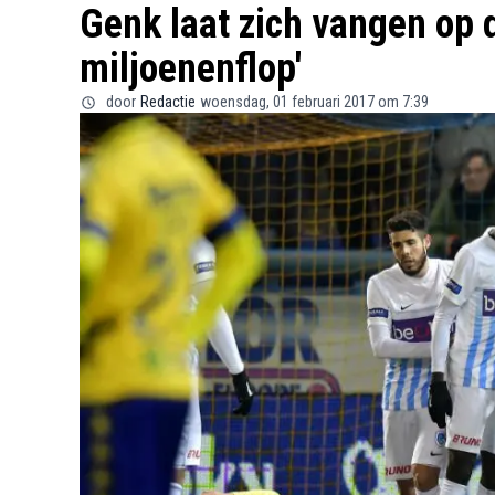
Genk laat zich vangen op 
miljoenenflop'
door
Redactie
woensdag, 01 februari 2017 om 7:39