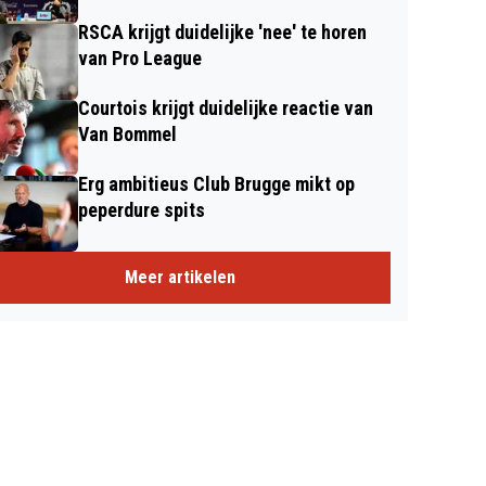
RSCA krijgt duidelijke 'nee' te horen
van Pro League
Courtois krijgt duidelijke reactie van
Van Bommel
Erg ambitieus Club Brugge mikt op
peperdure spits
Meer artikelen