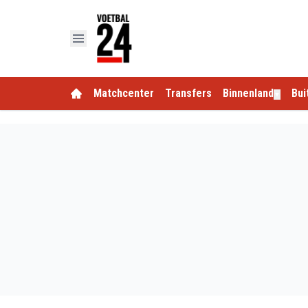
Matchcenter
Transfers
Binnenland
Bui
▼