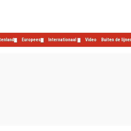
tenland
Europees
Internationaal
Video
Buiten de lijne
▼
▼
▼