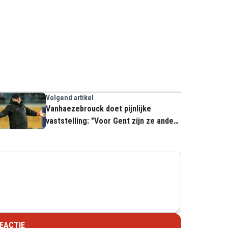
Volgend artikel
Vanhaezebrouck doet pijnlijke
vaststelling: "Voor Gent zijn ze anders
dan voor Club Brugge"
EACTIE