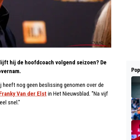
ijft hij de hoofdcoach volgend seizoen? De
Pop
 overnam.
Hij heeft nog geen beslissing genomen over de
Franky Van der Elst
in Het Nieuwsblad. "Na vijf
el snel."