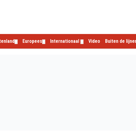
tenland
Europees
Internationaal
Video
Buiten de lijne
▼
▼
▼