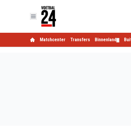
Matchcenter
Transfers
Binnenland
Bui
▼