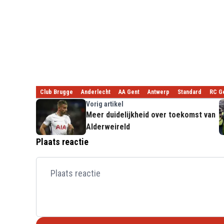
Club Brugge
Anderlecht
AA Gent
Antwerp
Standard
RC G
Vorig artikel
Meer duidelijkheid over toekomst van
Alderweireld
Plaats reactie