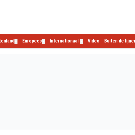
tenland
Europees
Internationaal
Video
Buiten de lijne
▼
▼
▼