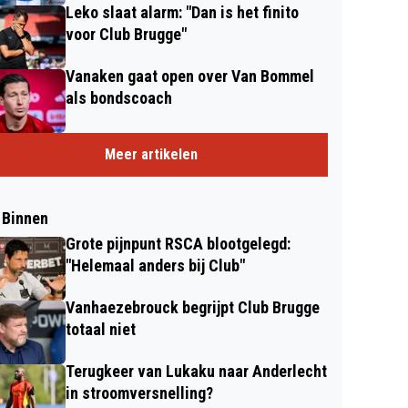
Leko slaat alarm: "Dan is het finito
voor Club Brugge"
Vanaken gaat open over Van Bommel
als bondscoach
Meer artikelen
 Binnen
Grote pijnpunt RSCA blootgelegd:
"Helemaal anders bij Club"
Vanhaezebrouck begrijpt Club Brugge
totaal niet
Terugkeer van Lukaku naar Anderlecht
in stroomversnelling?