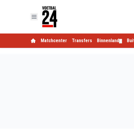
Matchcenter
Transfers
Binnenland
Bui
▼