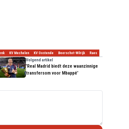
enk
KV Mechelen
KV Oostende
Beerschot-Wilrijk
Raes
Volgend artikel
'Real Madrid biedt deze waanzinnige
transfersom voor Mbappé'