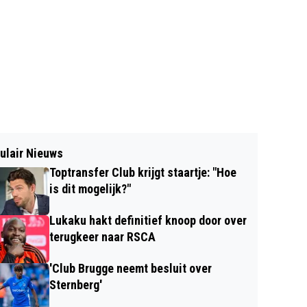
ulair Nieuws
Toptransfer Club krijgt staartje: "Hoe
is dit mogelijk?"
Lukaku hakt definitief knoop door over
terugkeer naar RSCA
'Club Brugge neemt besluit over
Sternberg'