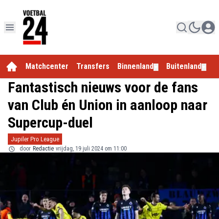
Matchcenter
Transfers
Binnenland
Buitenland
E
▼
▼
Fantastisch nieuws voor de fans
van Club én Union in aanloop naar
Supercup-duel
Jupiler Pro League
door
Redactie
vrijdag, 19 juli 2024 om 11:00