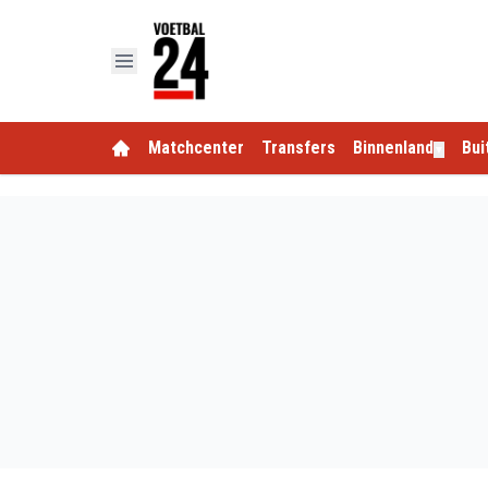
Matchcenter
Transfers
Binnenland
Bui
▼