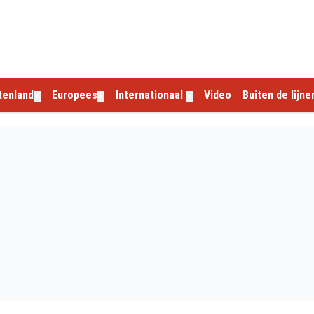
tenland
Europees
Internationaal
Video
Buiten de lijne
▼
▼
▼