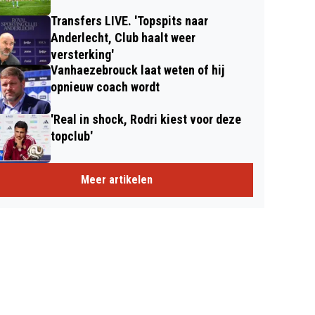
Transfers LIVE. 'Topspits naar
Anderlecht, Club haalt weer
versterking'
Vanhaezebrouck laat weten of hij
opnieuw coach wordt
'Real in shock, Rodri kiest voor deze
topclub'
Meer artikelen