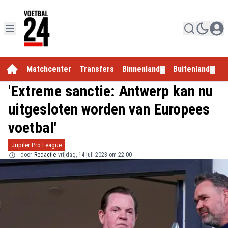
Matchcenter
Transfers
Binnenland
Buitenland
E
▼
▼
'Extreme sanctie: Antwerp kan nu
uitgesloten worden van Europees
voetbal'
Jupiler Pro League
door
Redactie
vrijdag, 14 juli 2023 om 22:00